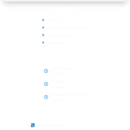
Navigation
Accueil
Services et Réalisations
Nous joindre
Estimation
Heures d’ouverture
Lundi au jeudi :
7h à 17h
Vendredi :
7h à 16h
Samedi et dimanche :
Fermé
Coordonnées
450-501-4986